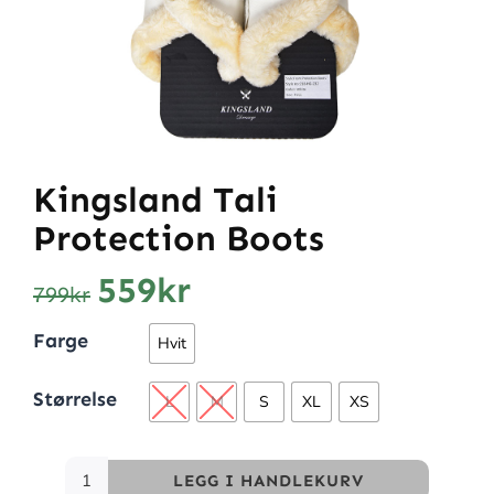
Kingsland Tali
Protection Boots
559
kr
799
kr
Farge
Hvit
Størrelse
L
M
S
XL
XS
LEGG I HANDLEKURV