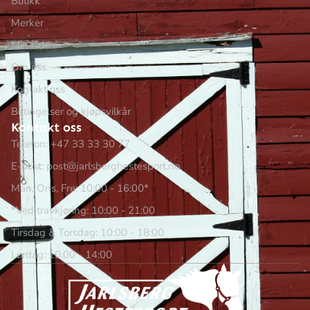
Butikk
Merker
Min side
Om oss
Kontakt oss
Betingelser og kjøpsvilkår
Kontakt oss
Telefon: +47 33 33 30 77
E-post: post@jarlsberghestesport.no
Man, Ons, Fre: 10:00 - 16:00*
*Ved travkjøring: 10:00 - 21:00
Tirsdag & Torsdag: 10:00 - 18:00
Lørdag: 10:00 - 14:00