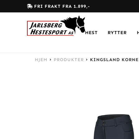
FRI FRAKT FRA 1.899,-
HEST
RYTTER
HJEM
PRODUKTER
KINGSLAND KORNEL