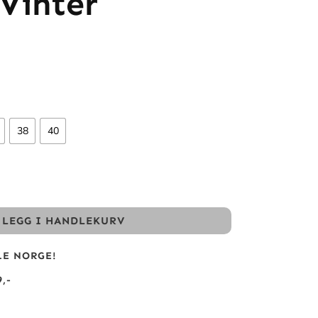
Vinter
38
40
LEGG I HANDLEKURV
LE NORGE!
,-