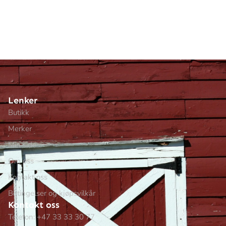
Lenker
Butikk
Merker
Min side
Om oss
Kontakt oss
Betingelser og kjøpsvilkår
Kontakt oss
Telefon: +47 33 33 30 77