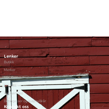
Lenker
Butikk
Merker
Min side
Om oss
Kontakt oss
Betingelser og kjøpsvilkår
Kontakt oss