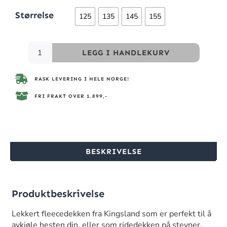
Størrelse
125
135
145
155
LEGG I HANDLEKURV
RASK LEVERING I HELE NORGE!
FRI FRAKT OVER 1.899,-
BESKRIVELSE
Produktbeskrivelse
Lekkert fleecedekken fra Kingsland som er perfekt til å
avkjøle hesten din, eller som ridedekken på stevner.