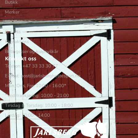
Butikk
Merker
Min side
Om oss
Kontakt oss
Betingelser og kjøpsvilkår
Kontakt oss
Telefon: +47 33 33 30 77
E-post: post@jarlsberghestesport.no
Man, Ons, Fre: 10:00 - 16:00*
*Ved travkjøring: 10:00 - 21:00
Tirsdag & Torsdag: 10:00 - 18:00
Lørdag: 10:00 - 14:00