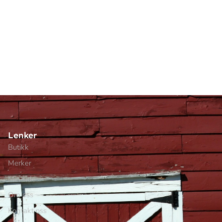
Lenker
Butikk
Merker
Min side
Om oss
Kontakt oss