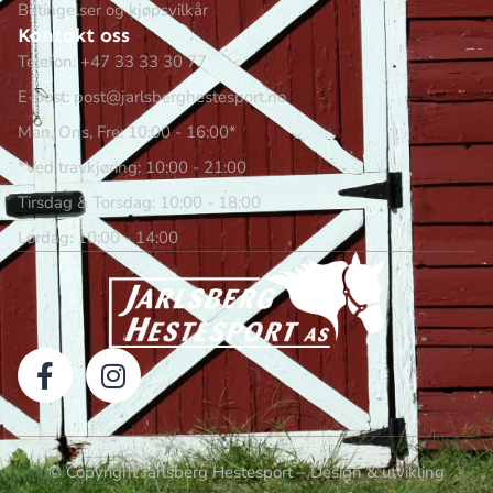
Betingelser og kjøpsvilkår
Kontakt oss
Telefon: +47 33 33 30 77
E-post: post@jarlsberghestesport.no
Man, Ons, Fre: 10:00 - 16:00*
*Ved travkjøring: 10:00 - 21:00
Tirsdag & Torsdag: 10:00 - 18:00
Lørdag: 10:00 - 14:00
© Copyright Jarlsberg Hestesport – Design & utvikling