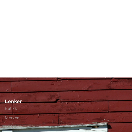
Lenker
Butikk
Merker
Min side