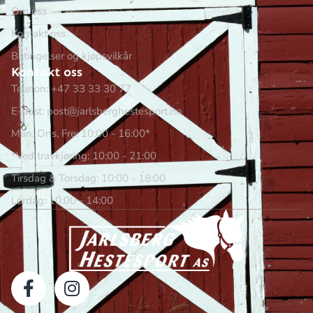
Om oss
Kontakt oss
Betingelser og kjøpsvilkår
Kontakt oss
Telefon: +47 33 33 30 77
E-post: post@jarlsberghestesport.no
Man, Ons, Fre: 10:00 - 16:00*
*Ved travkjøring: 10:00 - 21:00
Tirsdag & Torsdag: 10:00 - 18:00
Lørdag: 10:00 - 14:00