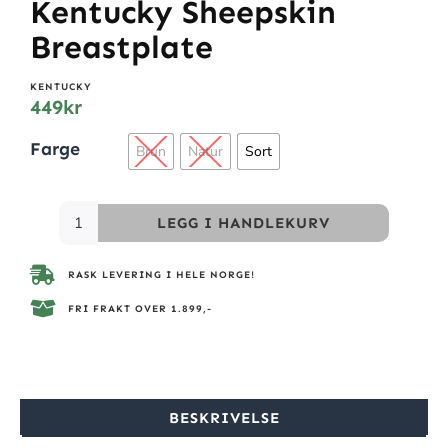
Kentucky Sheepskin
Breastplate
KENTUCKY
449
kr
Farge
Brun
Natur
Sort
LEGG I HANDLEKURV
RASK LEVERING I HELE NORGE!
FRI FRAKT OVER 1.899,-
BESKRIVELSE