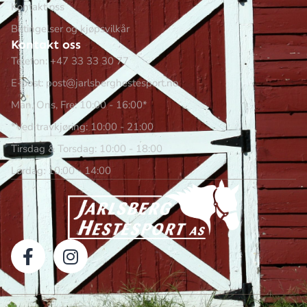
Kontakt oss
Betingelser og kjøpsvilkår
Kontakt oss
Telefon: +47 33 33 30 77
E-post: post@jarlsberghestesport.no
Man, Ons, Fre: 10:00 - 16:00*
*Ved travkjøring: 10:00 - 21:00
Tirsdag & Torsdag: 10:00 - 18:00
Lørdag: 10:00 - 14:00