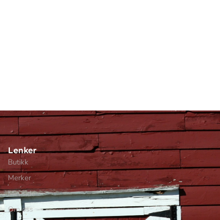
Lenker
Butikk
Merker
Min side
Om oss