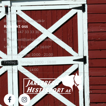
Om oss
Kontakt oss
Betingelser og kjøpsvilkår
Kontakt oss
Telefon: +47 33 33 30 77
E-post: post@jarlsberghestesport.no
Man, Ons, Fre: 10:00 - 16:00*
*Ved travkjøring: 10:00 - 21:00
Tirsdag & Torsdag: 10:00 - 18:00
Lørdag: 10:00 - 14:00