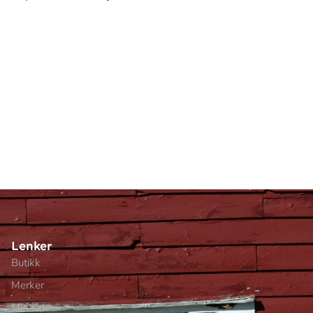
Lenker
Butikk
Merker
Min side