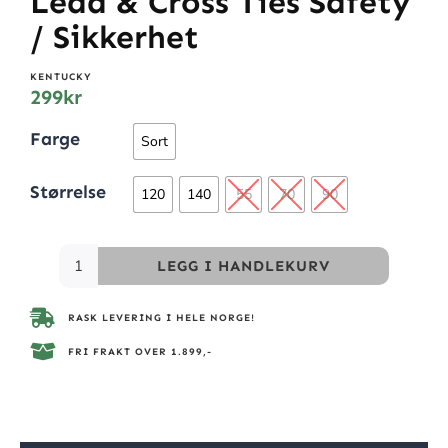
Lead & Cross Ties Safety
/ Sikkerhet
KENTUCKY
299
kr
Farge
Sort
Størrelse
120
140
55
70
90
LEGG I HANDLEKURV
RASK LEVERING I HELE NORGE!
FRI FRAKT OVER 1.899,-