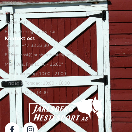
Min side
Om oss
Kontakt oss
Betingelser og kjøpsvilkår
Kontakt oss
Telefon: +47 33 33 30 77
E-post: post@jarlsberghestesport.no
Man, Ons, Fre: 10:00 - 16:00*
*Ved travkjøring: 10:00 - 21:00
Tirsdag & Torsdag: 10:00 - 18:00
Lørdag: 10:00 - 14:00