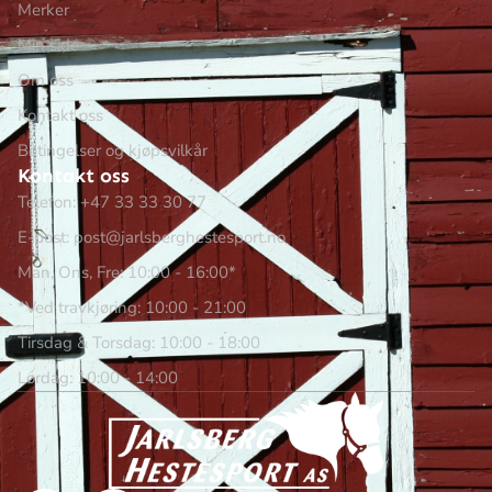
Merker
Min side
Om oss
Kontakt oss
Betingelser og kjøpsvilkår
Kontakt oss
Telefon: +47 33 33 30 77
E-post: post@jarlsberghestesport.no
Man, Ons, Fre: 10:00 - 16:00*
*Ved travkjøring: 10:00 - 21:00
Tirsdag & Torsdag: 10:00 - 18:00
Lørdag: 10:00 - 14:00