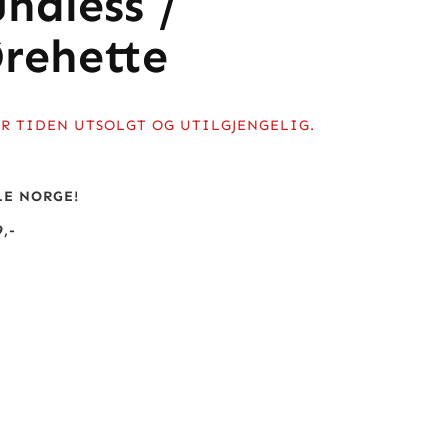
ndless /
Ørehette
R TIDEN UTSOLGT OG UTILGJENGELIG.
LE NORGE!
,-