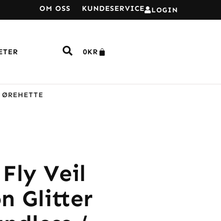
OM OSS
KUNDESERVICE
LOGIN
ETER
0
KR
T ØREHETTE
Fly Veil
n Glitter