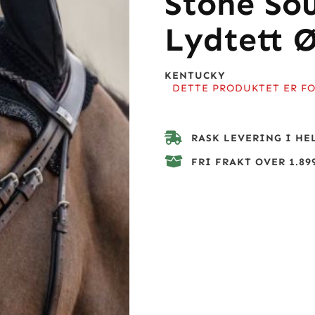
Stone Sou
Lydtett 
KENTUCKY
DETTE PRODUKTET ER FO
RASK LEVERING I HE
FRI FRAKT OVER 1.899