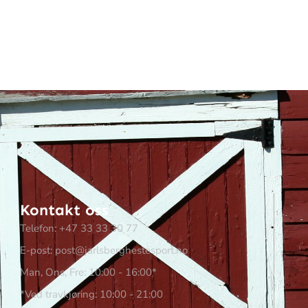
Kontakt oss
Telefon: +47 33 33 30 77
E-post: post@jarlsberghestesport.no
Man, Ons, Fre: 10:00 - 16:00*
*Ved travkjøring: 10:00 - 21:00