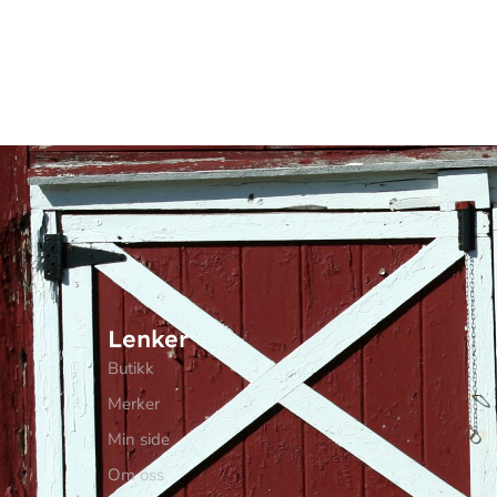
Lenker
Butikk
Merker
Min side
Om oss