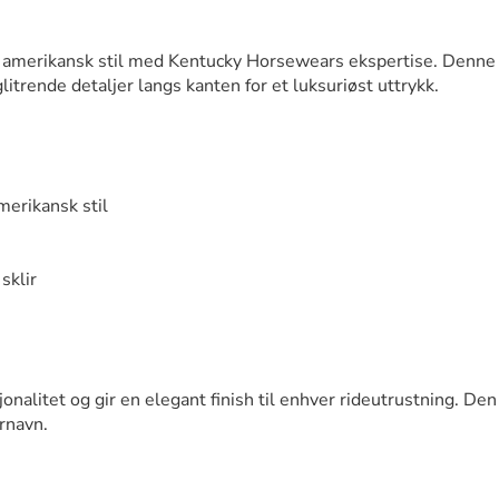
 amerikansk stil med Kentucky Horsewears ekspertise. Denne 
litrende detaljer langs kanten for et luksuriøst uttrykk.
merikansk stil
sklir
jonalitet og gir en elegant finish til enhver rideutrustning. De
ornavn.