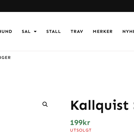
HUND
SAL
STALL
TRAV
MERKER
NYH
NGER
Kallquist
199
kr
UTSOLGT