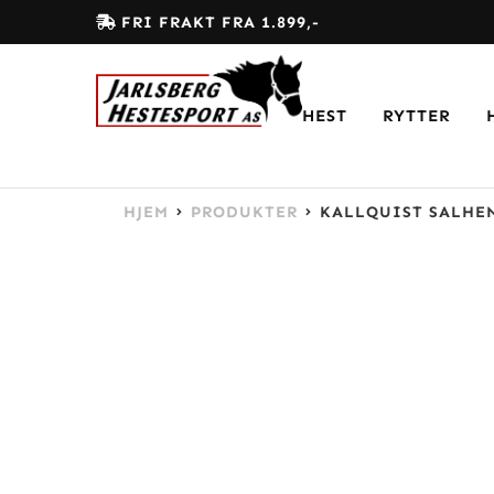
FRI FRAKT FRA 1.899,-
HEST
RYTTER
HJEM
PRODUKTER
KALLQUIST SALHE