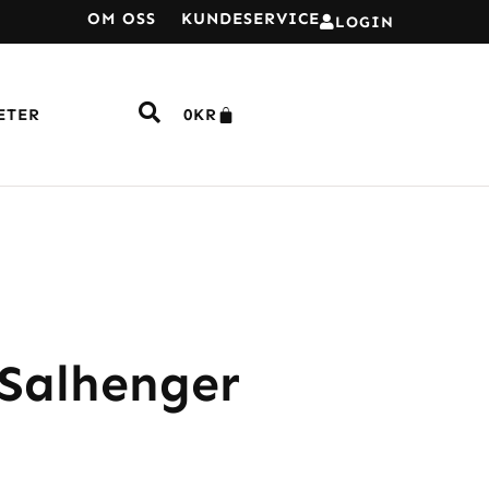
OM OSS
KUNDESERVICE
LOGIN
ETER
0
KR
 Salhenger