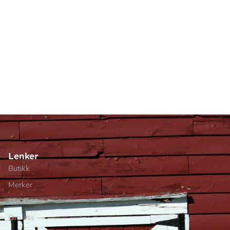
Lenker
Butikk
Merker
Min side
Om oss