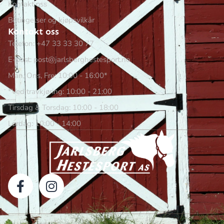
Kontakt oss
Betingelser og kjøpsvilkår
Kontakt oss
Telefon: +47 33 33 30 77
E-post: post@jarlsberghestesport.no
Man, Ons, Fre: 10:00 - 16:00*
*Ved travkjøring: 10:00 - 21:00
Tirsdag & Torsdag: 10:00 - 18:00
Lørdag: 10:00 - 14:00