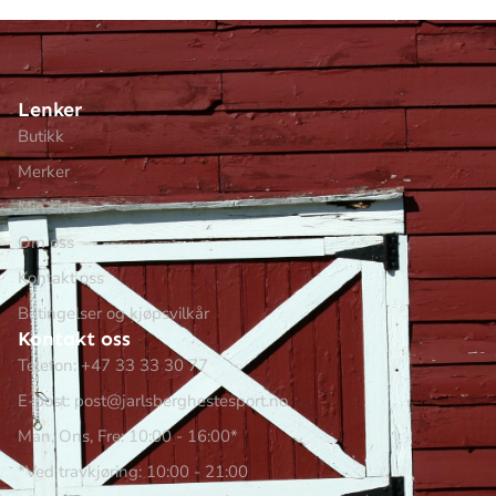
Lenker
Butikk
Merker
Min side
Om oss
Kontakt oss
Betingelser og kjøpsvilkår
Kontakt oss
Telefon: +47 33 33 30 77
E-post: post@jarlsberghestesport.no
Man, Ons, Fre: 10:00 - 16:00*
*Ved travkjøring: 10:00 - 21:00