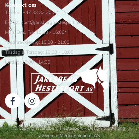
Kontakt oss
Telefon: +47 33 33 30 77
E-post: post@jarlsberghestesport.no
Man, Ons, Fre: 10:00 - 16:00*
*Ved travkjøring: 10:00 - 21:00
Tirsdag & Torsdag: 10:00 - 18:00
Lørdag: 10:00 - 14:00
© Copyright Jarlsberg Hestesport – Design & utvikling
av Veniro Media Solutions AS