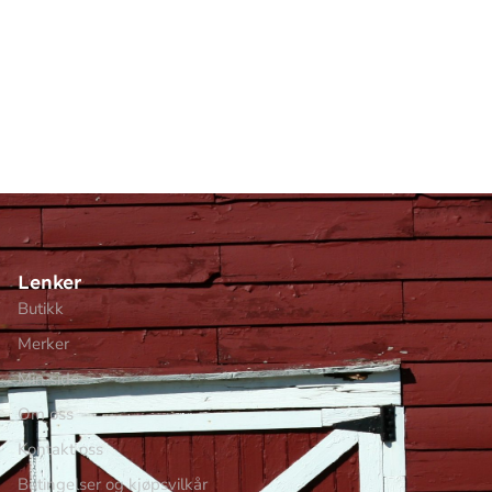
Lenker
Butikk
Merker
Min side
Om oss
Kontakt oss
Betingelser og kjøpsvilkår