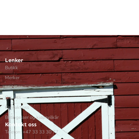
Lenker
Butikk
Merker
Min side
Om oss
Kontakt oss
Betingelser og kjøpsvilkår
Kontakt oss
Telefon: +47 33 33 30 77