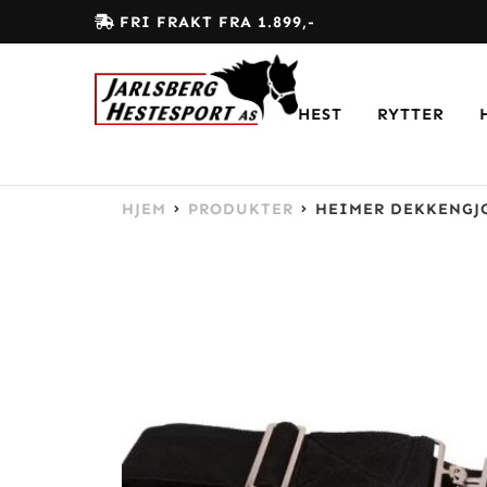
FRI FRAKT FRA 1.899,-
HEST
RYTTER
HJEM
PRODUKTER
HEIMER DEKKENGJ