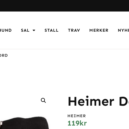
HUND
SAL
STALL
TRAV
MERKER
NYH
ORD
Heimer D
HEIMER
119
kr