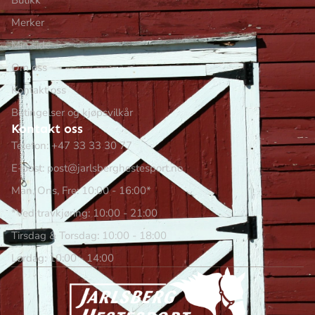
Merker
Min side
Om oss
Kontakt oss
Betingelser og kjøpsvilkår
Kontakt oss
Telefon: +47 33 33 30 77
E-post: post@jarlsberghestesport.no
Man, Ons, Fre: 10:00 - 16:00*
*Ved travkjøring: 10:00 - 21:00
Tirsdag & Torsdag: 10:00 - 18:00
Lørdag: 10:00 - 14:00