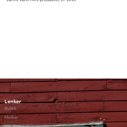
Lenker
Butikk
Merker
Min side