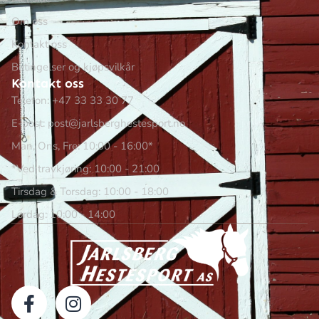
Om oss
Kontakt oss
Betingelser og kjøpsvilkår
Kontakt oss
Telefon: +47 33 33 30 77
E-post: post@jarlsberghestesport.no
Man, Ons, Fre: 10:00 - 16:00*
*Ved travkjøring: 10:00 - 21:00
Tirsdag & Torsdag: 10:00 - 18:00
Lørdag: 10:00 - 14:00