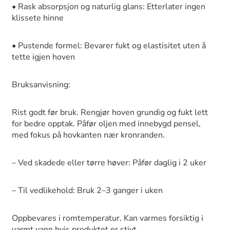
• Rask absorpsjon og naturlig glans: Etterlater ingen
klissete hinne
• Pustende formel: Bevarer fukt og elastisitet uten å
tette igjen hoven
Bruksanvisning:
Rist godt før bruk. Rengjør hoven grundig og fukt lett
for bedre opptak. Påfør oljen med innebygd pensel,
med fokus på hovkanten nær kronranden.
– Ved skadede eller tørre høver: Påfør daglig i 2 uker
– Til vedlikehold: Bruk 2–3 ganger i uken
Oppbevares i romtemperatur. Kan varmes forsiktig i
varmt vann hvis produktet er stivt.