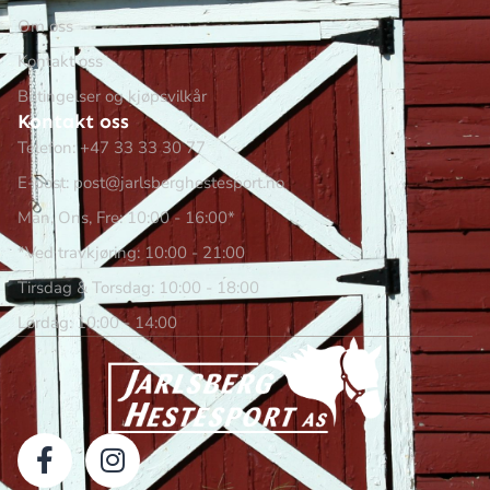
Om oss
Kontakt oss
Betingelser og kjøpsvilkår
Kontakt oss
Telefon: +47 33 33 30 77
E-post: post@jarlsberghestesport.no
Man, Ons, Fre: 10:00 - 16:00*
*Ved travkjøring: 10:00 - 21:00
Tirsdag & Torsdag: 10:00 - 18:00
Lørdag: 10:00 - 14:00