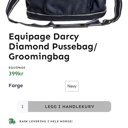
Equipage Darcy
Diamond Pussebag/
Groomingbag
EQUIPAGE
399
kr
Farge
Navy
LEGG I HANDLEKURV
RASK LEVERING I HELE NORGE!