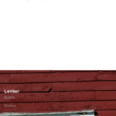
Lenker
Butikk
Merker
Min side