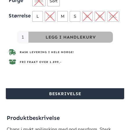
Farge
Brun
Sort
Størrelse
L
LS
M
S
XL
XS
XXL
LEGG I HANDLEKURV
RASK LEVERING I HELE NORGE!
FRI FRAKT OVER 1.899,-
BESKRIVELSE
Produktbeskrivelse
Chaps i mykt anilinskinn med god passform. Sterk