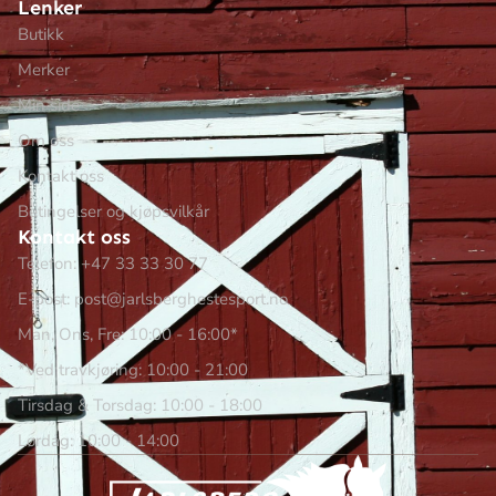
Lenker
Butikk
Merker
Min side
Om oss
Kontakt oss
Betingelser og kjøpsvilkår
Kontakt oss
Telefon: +47 33 33 30 77
E-post: post@jarlsberghestesport.no
Man, Ons, Fre: 10:00 - 16:00*
*Ved travkjøring: 10:00 - 21:00
Tirsdag & Torsdag: 10:00 - 18:00
Lørdag: 10:00 - 14:00