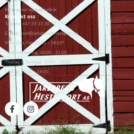
Kontakt oss
Betingelser og kjøpsvilkår
Kontakt oss
Telefon: +47 33 33 30 77
E-post: post@jarlsberghestesport.no
Man, Ons, Fre: 10:00 - 16:00*
*Ved travkjøring: 10:00 - 21:00
Tirsdag & Torsdag: 10:00 - 18:00
Lørdag: 10:00 - 14:00