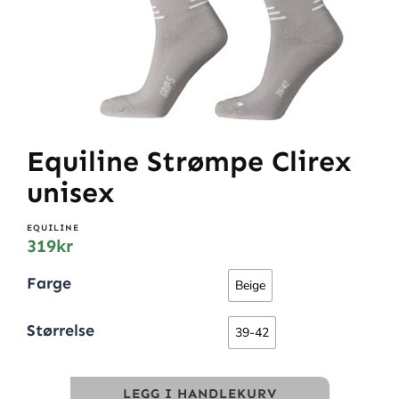
Equiline Strømpe Clirex
unisex
EQUILINE
319
kr
Farge
Beige
Størrelse
39-42
LEGG I HANDLEKURV