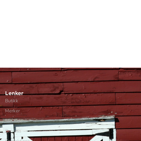
Lenker
Butikk
Merker
Min side
Om oss