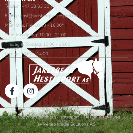
Telefon: +47 33 33 30 77
E-post: post@jarlsberghestesport.no
Man, Ons, Fre: 10:00 - 16:00*
*Ved travkjøring: 10:00 - 21:00
Tirsdag & Torsdag: 10:00 - 18:00
Lørdag: 10:00 - 14:00
© Copyright Jarlsberg Hestesport – Design & utvikling
av Veniro Media Solutions AS