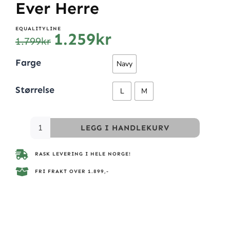
Ever Herre
EQUALITYLINE
1.259
kr
1.799
kr
Farge
Navy
Størrelse
L
M
LEGG I HANDLEKURV
RASK LEVERING I HELE NORGE!
FRI FRAKT OVER 1.899,-