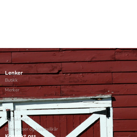
Lenker
Butikk
Merker
Min side
Om oss
Kontakt oss
Betingelser og kjøpsvilkår
Kontakt oss