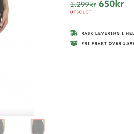
650
kr
1.299
kr
UTSOLGT
RASK LEVERING I HE
FRI FRAKT OVER 1.899