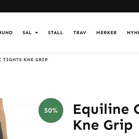
HUND
SAL
STALL
TRAV
MERKER
NYH
 TIGHTS KNE GRIP
Equiline 
50%
Kne Grip