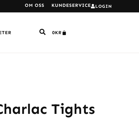
OM OSS
KUNDESERVICE
LOGIN
ETER
0
KR
Charlac Tights