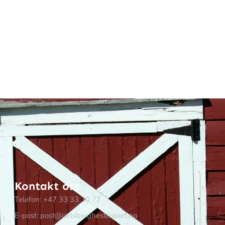
Kontakt oss
Telefon: +47 33 33 30 77
E-post: post@jarlsberghestesport.no