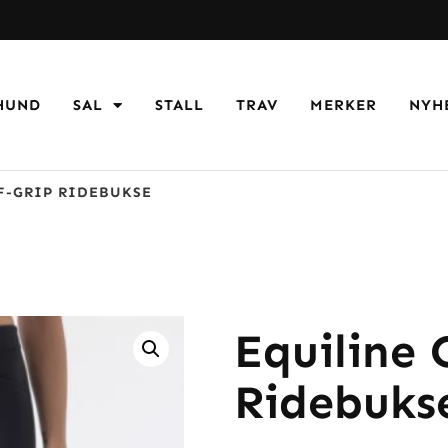
HUND
SAL
STALL
TRAV
MERKER
NYH
F-GRIP RIDEBUKSE
Equiline 
Ridebuks