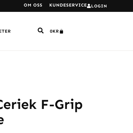
OM OSS
KUNDESERVICE
LOGIN
ETER
0
KR
Ceriek F-Grip
e