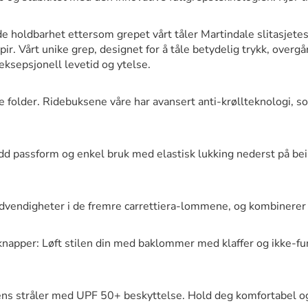
de holdbarhet ettersom grepet vårt tåler Martindale slitasjete
pir. Vårt unike grep, designet for å tåle betydelig trykk, over
eksepsjonell levetid og ytelse.
e folder. Ridebuksene våre har avansert anti-krøllteknologi, so
ydd passform og enkel bruk med elastisk lukking nederst på bei
dvendigheter i de fremre carrettiera-lommene, og kombinerer 
napper: Løft stilen din med baklommer med klaffer og ikke-fun
ns stråler med UPF 50+ beskyttelse. Hold deg komfortabel og 