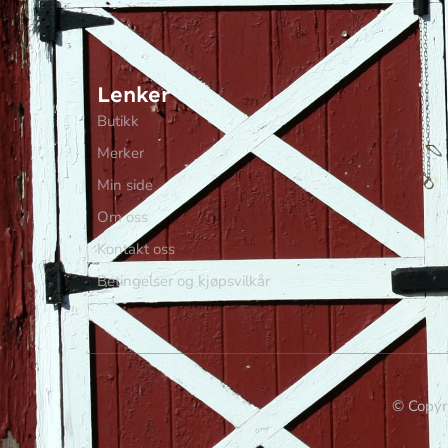
Lenker
Butikk
Merker
Min side
Om oss
Kontakt oss
Betingelser og kjøpsvilkår
© Copyri