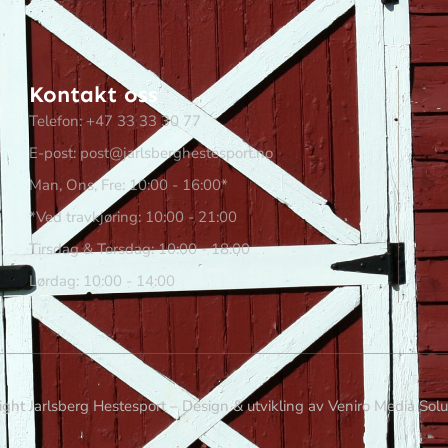
Kontakt oss
Telefon: +47 33 33 30 77
E-post: post@jarlsberghestesport.no
Man, Ons, Fre: 10:00 - 16:00*
*Ved travkjøring: 10:00 - 21:00
Tirsdag & Torsdag: 10:00 - 18:00
Lørdag: 10:00 - 14:00
ght Jarlsberg Hestesport – Design & utvikling av Veniro Media Sol