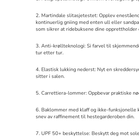
2. Martindale slitasjetestet: Opplev eneståen
kontinuerlig gniing med enten ull eller sandpa
som sikrer at ridebuksene dine opprettholder 
3. Anti-krøllteknologi: Si farvel til skjemmend
tur etter tur.
4. Elastisk lukking nederst: Nyt en skredders
sitter i salen.
5. Carrettiera-lommer: Oppbevar praktiske nø
6. Baklommer med klaff og ikke-funksjonelle k
snev av raffinement til hestegarderoben din.
7. UPF 50+ beskyttelse: Beskytt deg mot sole