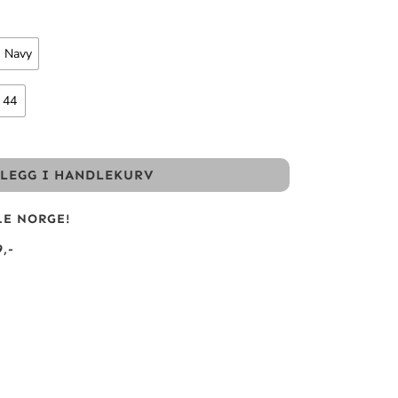
Navy
44
LEGG I HANDLEKURV
LE NORGE!
,-