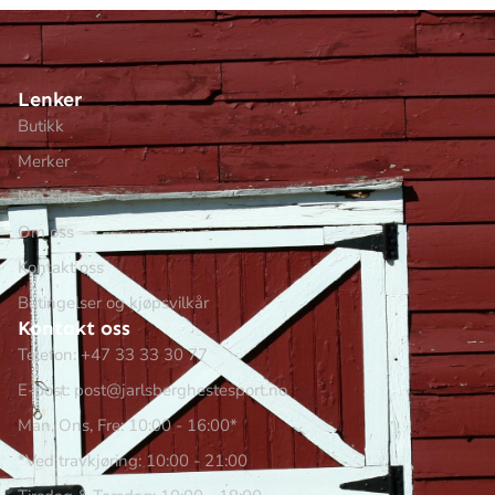
Lenker
Butikk
Merker
Min side
Om oss
Kontakt oss
Betingelser og kjøpsvilkår
Kontakt oss
Telefon: +47 33 33 30 77
E-post: post@jarlsberghestesport.no
Man, Ons, Fre: 10:00 - 16:00*
*Ved travkjøring: 10:00 - 21:00