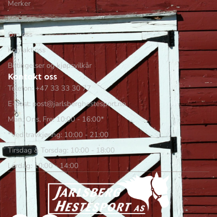
Merker
Min side
Om oss
Kontakt oss
Betingelser og kjøpsvilkår
Kontakt oss
Telefon: +47 33 33 30 77
E-post: post@jarlsberghestesport.no
Man, Ons, Fre: 10:00 - 16:00*
*Ved travkjøring: 10:00 - 21:00
Tirsdag & Torsdag: 10:00 - 18:00
Lørdag: 10:00 - 14:00