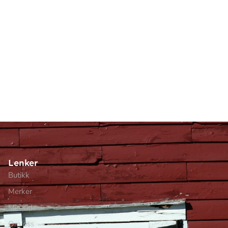
Lenker
Butikk
Merker
Min side
Om oss