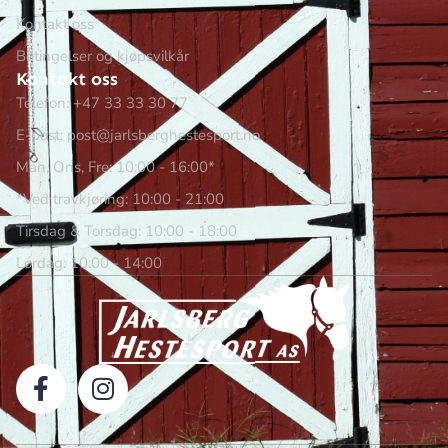
Kontakt oss
Betingelser og kjøpsvilkår
Kontakt oss
Telefon: +47 33 33 30 77
E-post: post@jarlsberghestesport.no
Man, Ons, Fre: 10:00 - 16:00*
*Ved travkjøring: 10:00 - 21:00
Tirsdag & Torsdag: 10:00 - 18:00
Lørdag: 10:00 - 14:00