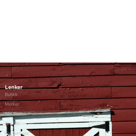
Lenker
Butikk
Merker
Min side
Om oss
Kontakt oss