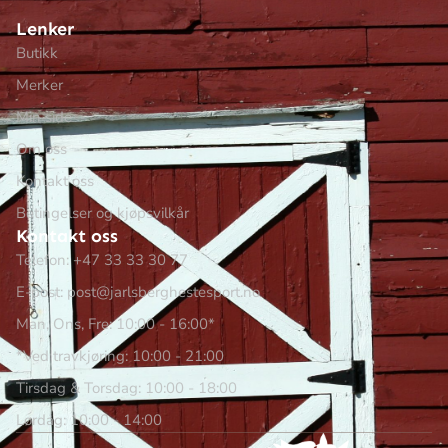
Lenker
Butikk
Merker
Min side
Om oss
Kontakt oss
Betingelser og kjøpsvilkår
Kontakt oss
Telefon: +47 33 33 30 77
E-post: post@jarlsberghestesport.no
Man, Ons, Fre: 10:00 - 16:00*
*Ved travkjøring: 10:00 - 21:00
Tirsdag & Torsdag: 10:00 - 18:00
Lørdag: 10:00 - 14:00