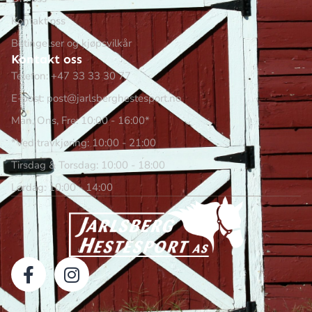
Kontakt oss
Betingelser og kjøpsvilkår
Kontakt oss
Telefon: +47 33 33 30 77
E-post: post@jarlsberghestesport.no
Man, Ons, Fre: 10:00 - 16:00*
*Ved travkjøring: 10:00 - 21:00
Tirsdag & Torsdag: 10:00 - 18:00
Lørdag: 10:00 - 14:00