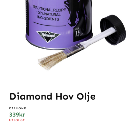
Diamond Hov Olje
DIAMOND
339
kr
UTSOLGT