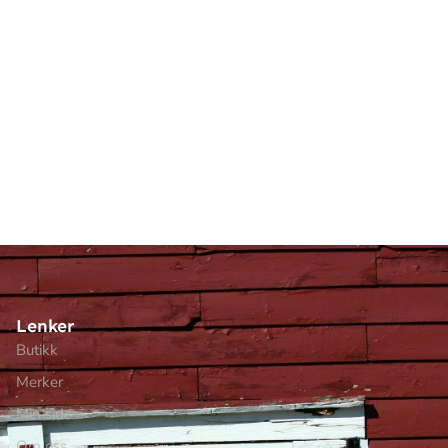
Lenker
Butikk
Merker
Min side
Om oss