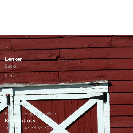
Lenker
Butikk
Merker
Min side
Om oss
Kontakt oss
Betingelser og kjøpsvilkår
Kontakt oss
Telefon: +47 33 33 30 77