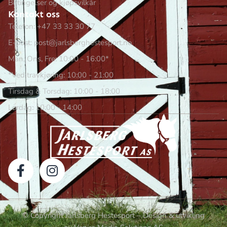
Betingelser og kjøpsvilkår
Kontakt oss
Telefon: +47 33 33 30 77
E-post: post@jarlsberghestesport.no
Man, Ons, Fre: 10:00 - 16:00*
*Ved travkjøring: 10:00 - 21:00
Tirsdag & Torsdag: 10:00 - 18:00
Lørdag: 10:00 - 14:00
© Copyright Jarlsberg Hestesport – Design & utvikling