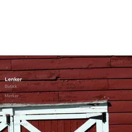
Lenker
Butikk
Merker
Min side
Om oss
Kontakt oss