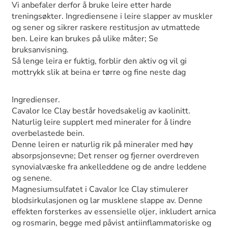
Vi anbefaler derfor å bruke leire etter harde
treningsøkter. Ingrediensene i leire slapper av muskler
og sener og sikrer raskere restitusjon av utmattede
ben. Leire kan brukes på ulike måter; Se
bruksanvisning.
Så lenge leira er fuktig, forblir den aktiv og vil gi
mottrykk slik at beina er tørre og fine neste dag
Ingredienser.
Cavalor Ice Clay består hovedsakelig av kaolinitt.
Naturlig leire supplert med mineraler for å lindre
overbelastede bein.
Denne leiren er naturlig rik på mineraler med høy
absorpsjonsevne; Det renser og fjerner overdreven
synovialvæske fra ankelleddene og de andre leddene
og senene.
Magnesiumsulfatet i Cavalor Ice Clay stimulerer
blodsirkulasjonen og lar musklene slappe av. Denne
effekten forsterkes av essensielle oljer, inkludert arnica
og rosmarin, begge med påvist antiinflammatoriske og