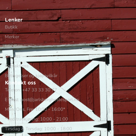
Lenker
Butikk
Merker
Min side
Om oss
Kontakt oss
Betingelser og kjøpsvilkår
Kontakt oss
Telefon: +47 33 33 30 77
E-post: post@jarlsberghestesport.no
Man, Ons, Fre: 10:00 - 16:00*
*Ved travkjøring: 10:00 - 21:00
Tirsdag & Torsdag: 10:00 - 18:00