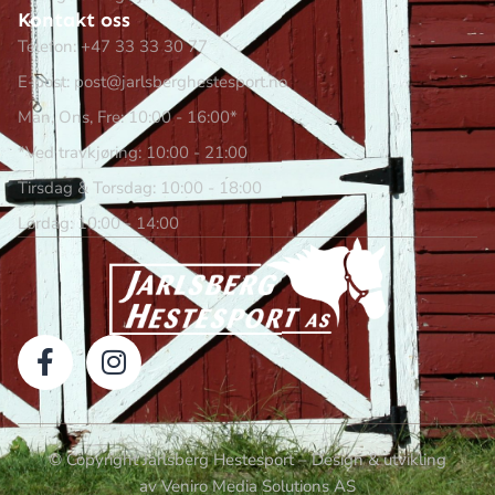
Kontakt oss
Telefon: +47 33 33 30 77
E-post: post@jarlsberghestesport.no
Man, Ons, Fre: 10:00 - 16:00*
*Ved travkjøring: 10:00 - 21:00
Tirsdag & Torsdag: 10:00 - 18:00
Lørdag: 10:00 - 14:00
© Copyright Jarlsberg Hestesport – Design & utvikling
av Veniro Media Solutions AS