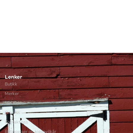
Lenker
Butikk
Merker
Min side
Om oss
Kontakt oss
Betingelser og kjøpsvilkår