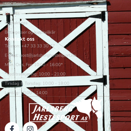
Min side
Om oss
Kontakt oss
Betingelser og kjøpsvilkår
Kontakt oss
Telefon: +47 33 33 30 77
E-post: post@jarlsberghestesport.no
Man, Ons, Fre: 10:00 - 16:00*
*Ved travkjøring: 10:00 - 21:00
Tirsdag & Torsdag: 10:00 - 18:00
Lørdag: 10:00 - 14:00