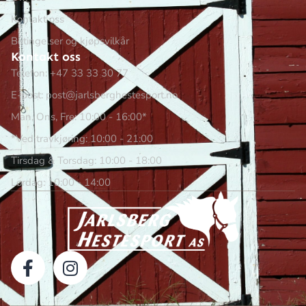
Kontakt oss
Betingelser og kjøpsvilkår
Kontakt oss
Telefon: +47 33 33 30 77
E-post: post@jarlsberghestesport.no
Man, Ons, Fre: 10:00 - 16:00*
*Ved travkjøring: 10:00 - 21:00
Tirsdag & Torsdag: 10:00 - 18:00
Lørdag: 10:00 - 14:00