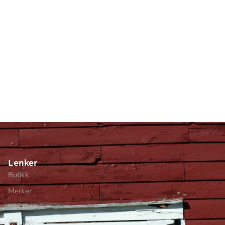
Lenker
Butikk
Merker
Min side
Om oss