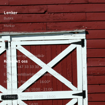
Lenker
Butikk
Merker
Min side
Om oss
Kontakt oss
Betingelser og kjøpsvilkår
Kontakt oss
Telefon: +47 33 33 30 77
E-post: post@jarlsberghestesport.no
Man, Ons, Fre: 10:00 - 16:00*
*Ved travkjøring: 10:00 - 21:00
Tirsdag & Torsdag: 10:00 - 18:00
Lørdag: 10:00 - 14:00