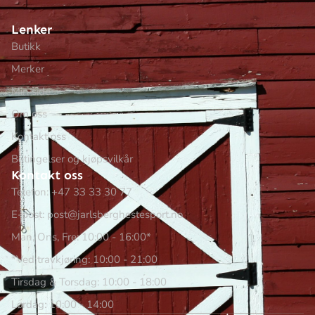
Lenker
Butikk
Merker
Min side
Om oss
Kontakt oss
Betingelser og kjøpsvilkår
Kontakt oss
Telefon: +47 33 33 30 77
E-post: post@jarlsberghestesport.no
Man, Ons, Fre: 10:00 - 16:00*
*Ved travkjøring: 10:00 - 21:00
Tirsdag & Torsdag: 10:00 - 18:00
Lørdag: 10:00 - 14:00