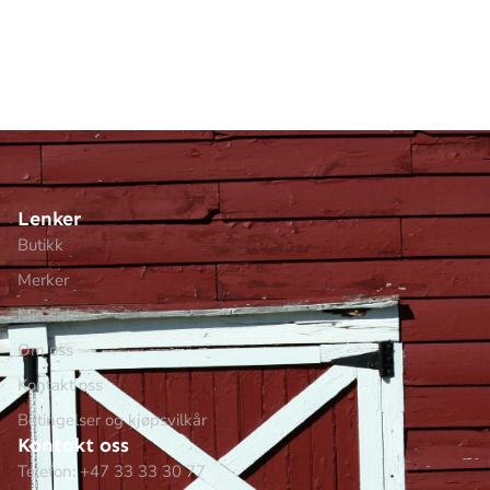
Lenker
Butikk
Merker
Min side
Om oss
Kontakt oss
Betingelser og kjøpsvilkår
Kontakt oss
Telefon: +47 33 33 30 77