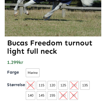
Bucas Freedom turnout
light full neck
1.299
kr
Farge
Marine
Størrelse
105
115
120
125
130
135
140
145
155
165
95