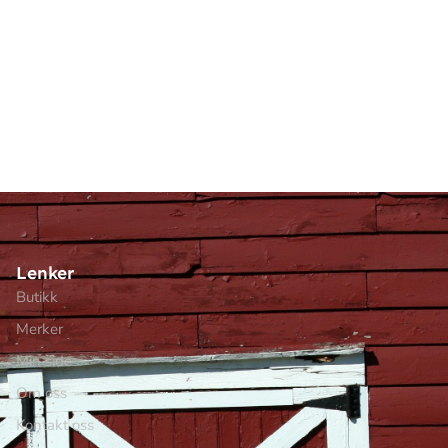
Lenker
Butikk
Merker
Min side
Om oss
Kontakt oss