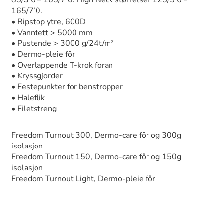
165/7’0.
• Ripstop ytre, 600D
• Vanntett > 5000 mm
• Pustende > 3000 g/24t/m²
• Dermo-pleie fôr
• Overlappende T-krok foran
• Kryssgjorder
• Festepunkter for benstropper
• Haleflik
• Filetstreng
Freedom Turnout 300, Dermo-care fôr og 300g
isolasjon
Freedom Turnout 150, Dermo-care fôr og 150g
isolasjon
Freedom Turnout Light, Dermo-pleie fôr