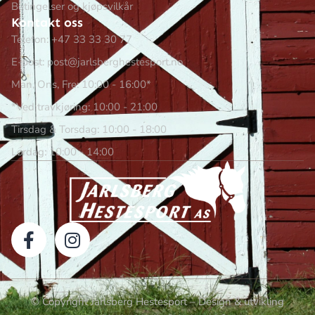
Betingelser og kjøpsvilkår
Kontakt oss
Telefon: +47 33 33 30 77
E-post: post@jarlsberghestesport.no
Man, Ons, Fre: 10:00 - 16:00*
*Ved travkjøring: 10:00 - 21:00
Tirsdag & Torsdag: 10:00 - 18:00
Lørdag: 10:00 - 14:00
© Copyright Jarlsberg Hestesport – Design & utvikling