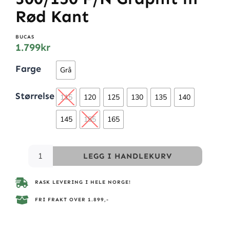
Rød Kant
BUCAS
1.799
kr
Farge
Grå
Størrelse
115
120
125
130
135
140
145
155
165
LEGG I HANDLEKURV
RASK LEVERING I HELE NORGE!
FRI FRAKT OVER 1.899,-