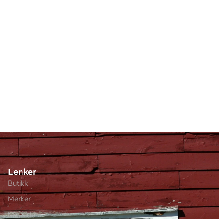
Lenker
Butikk
Merker
Min side