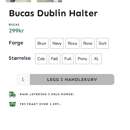
Bucas Dublin Halter
BUCAS
299
kr
Farge
Brun
Navy
Rosa
Rose
Sort
Størrelse
Cob
Føll
Full
Pony
XL
LEGG I HANDLEKURV
RASK LEVERING I HELE NORGE!
FRI FRAKT OVER 1.899,-