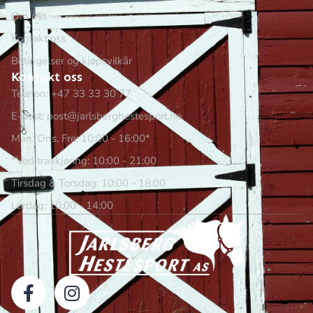
Om oss
Kontakt oss
Betingelser og kjøpsvilkår
Kontakt oss
Telefon: +47 33 33 30 77
E-post: post@jarlsberghestesport.no
Man, Ons, Fre: 10:00 - 16:00*
*Ved travkjøring: 10:00 - 21:00
Tirsdag & Torsdag: 10:00 - 18:00
Lørdag: 10:00 - 14:00