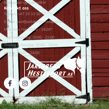
Betingelser og kjøpsvilkår
Kontakt oss
Telefon: +47 33 33 30 77
E-post: post@jarlsberghestesport.no
Man, Ons, Fre: 10:00 - 16:00*
*Ved travkjøring: 10:00 - 21:00
Tirsdag & Torsdag: 10:00 - 18:00
Lørdag: 10:00 - 14:00
© Copyright Jarlsberg Hestesport – Design & utvikling