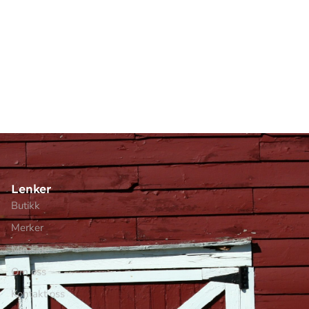
Lenker
Butikk
Merker
Min side
Om oss
Kontakt oss