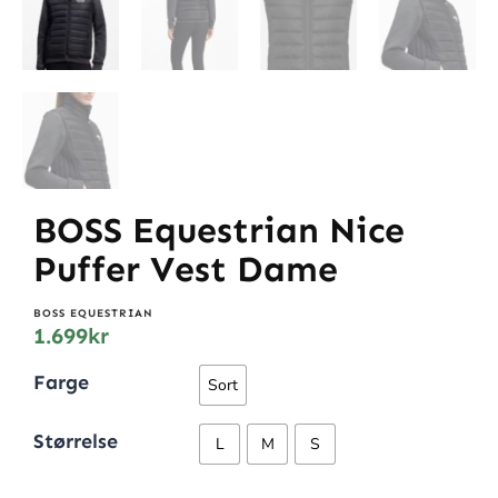
BOSS Equestrian Nice
Puffer Vest Dame
BOSS EQUESTRIAN
1.699
kr
Farge
Sort
Størrelse
L
M
S