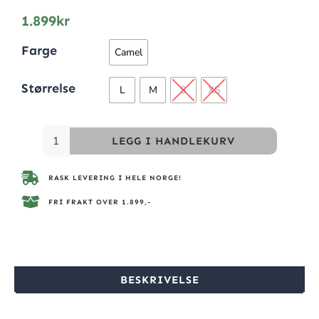
1.899
kr
Farge
Camel
Størrelse
L
M
S
XS
LEGG I HANDLEKURV
RASK LEVERING I HELE NORGE!
FRI FRAKT OVER 1.899,-
BESKRIVELSE