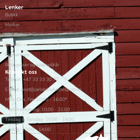
Lenker
Butikk
Merker
Min side
Om oss
Kontakt oss
Betingelser og kjøpsvilkår
Kontakt oss
Telefon: +47 33 33 30 77
E-post: post@jarlsberghestesport.no
Man, Ons, Fre: 10:00 - 16:00*
*Ved travkjøring: 10:00 - 21:00
Tirsdag & Torsdag: 10:00 - 18:00
Lørdag: 10:00 - 14:00