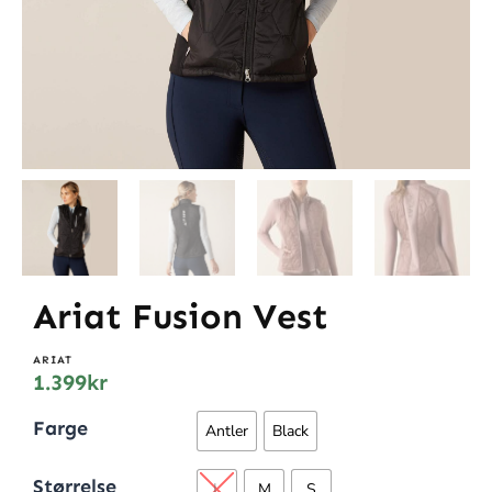
Ariat Fusion Vest
ARIAT
1.399
kr
Farge
Antler
Black
Størrelse
L
M
S