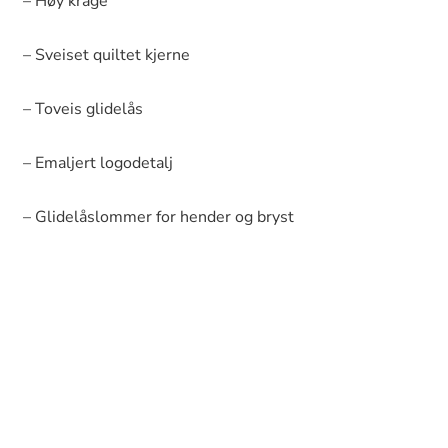
– Høy krage
– Sveiset quiltet kjerne
– Toveis glidelås
– Emaljert logodetalj
– Glidelåslommer for hender og bryst