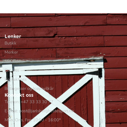
Lenker
Butikk
Merker
Min side
Om oss
Kontakt oss
Betingelser og kjøpsvilkår
Kontakt oss
Telefon: +47 33 33 30 77
E-post: post@jarlsberghestesport.no
Man, Ons, Fre: 10:00 - 16:00*