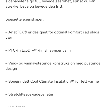
sidepanelene gir full bevegelsesfrihet, slik at du kan
strekke, bøye og bevege deg fritt.
Spesielle egenskaper:
– AriatTEK® er designet for optimal komfort i all slags
vær
– PFC-fri EcoDry™-finish avviser vann
– Vind- og vannavstøtende konstruksjon med pustende
design
– Soneinndelt Cool Climate Insulation™ for lett varme
– Stretchfleece-sidepaneler