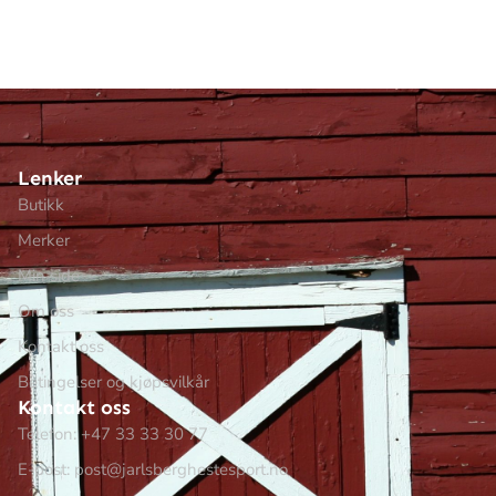
Lenker
Butikk
Merker
Min side
Om oss
Kontakt oss
Betingelser og kjøpsvilkår
Kontakt oss
Telefon: +47 33 33 30 77
E-post: post@jarlsberghestesport.no