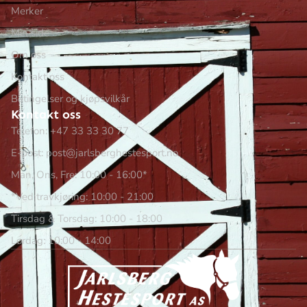
Merker
Min side
Om oss
Kontakt oss
Betingelser og kjøpsvilkår
Kontakt oss
Telefon: +47 33 33 30 77
E-post: post@jarlsberghestesport.no
Man, Ons, Fre: 10:00 - 16:00*
*Ved travkjøring: 10:00 - 21:00
Tirsdag & Torsdag: 10:00 - 18:00
Lørdag: 10:00 - 14:00