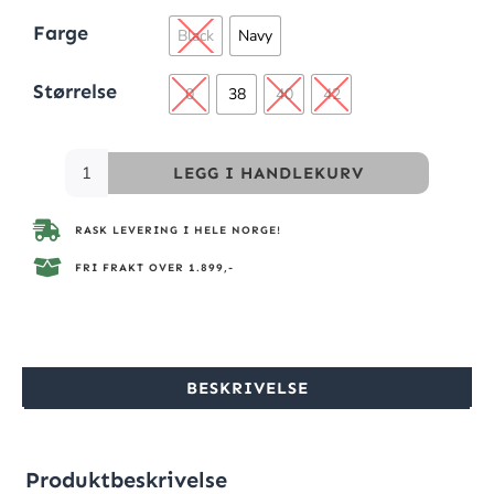
Farge
Black
Navy
Størrelse
0
38
40
42
LEGG I HANDLEKURV
RASK LEVERING I HELE NORGE!
FRI FRAKT OVER 1.899,-
BESKRIVELSE
Produktbeskrivelse