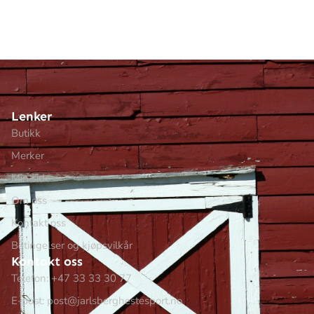
Lenker
Butikk
Merker
Min side
Om oss
Kontakt oss
Betingelser og kjøpsvilkår
Kontakt oss
Telefon: +47 33 33 30 77
E-post: post@jarlsberghestesport.no