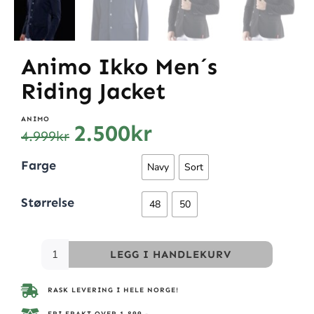
Animo Ikko Men´s
Riding Jacket
ANIMO
2.500
kr
4.999
kr
Farge
Navy
Sort
Størrelse
48
50
LEGG I HANDLEKURV
RASK LEVERING I HELE NORGE!