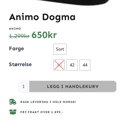
Animo Dogma
ANIMO
650
kr
1.299
kr
Farge
Sort
Størrelse
40
42
44
LEGG I HANDLEKURV
RASK LEVERING I HELE NORGE!
FRI FRAKT OVER 1.899,-