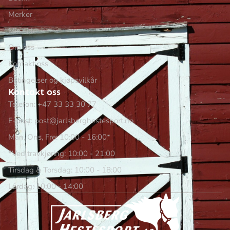
Merker
Min side
Om oss
Kontakt oss
Betingelser og kjøpsvilkår
Kontakt oss
Telefon: +47 33 33 30 77
E-post: post@jarlsberghestesport.no
Man, Ons, Fre: 10:00 - 16:00*
*Ved travkjøring: 10:00 - 21:00
Tirsdag & Torsdag: 10:00 - 18:00
Lørdag: 10:00 - 14:00